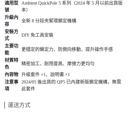
適用型
Ambient QuickPole 5 系列（2024 年 5 月以前出貨版
號
本）
升級內
全新 8 分段夾緊環鎖定機構
容
安裝方
DIY 免工具安裝
式
主要功
更穩定的鎖定力、防側向移動、提升操作手感
能
材質特
精密加工、耐用度高、摩擦力更均勻
色
內容物
升級套件 ×1、說明書 ×1
注意事
2024/05 後出貨的 QP5 已內建新版鎖定機構，無需
項
此套件
運送方式