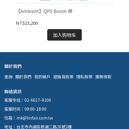
頭－
【Ambient】QP5 Boom 桿
【A
NT$23,200
NT
加入购物车
關於我們
查詢
關於我們
我的帳戶
退換貨政策
隱私政策
服務條款
聯絡資訊
客服专线：02-6617-9100
客服时间：09:00-18:00
信箱：mk@linfair.com.tw
地址：台北市內湖區新湖二路26號2樓