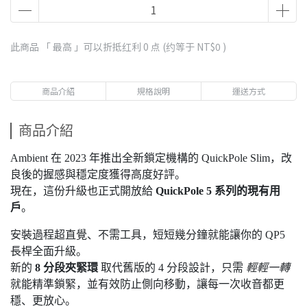
此商品 「 最高 」可以折抵红利
0
点 (约等于
NT$0
)
商品介紹
規格說明
運送方式
商品介紹
Ambient 在 2023 年推出全新鎖定機構的 QuickPole Slim，改
良後的握感與穩定度獲得高度好評。
現在，這份升級也正式開放給
QuickPole 5 系列的現有用
戶
。
安裝過程超直覺、不需工具，短短幾分鐘就能讓你的 QP5
長桿全面升級。
新的
8 分段夾緊環
取代舊版的 4 分段設計，只需
輕輕一轉
就能精準鎖緊，並有效防止側向移動，讓每一次收音都更
穩、更放心。