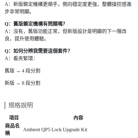
A：新版鎖定機構更順手，側向穩定度更強，整體操控感進
步非常明顯。
Q：舊版鎖定機構有問題嗎？
A：沒有，舊版功能正常，但新版設計是明顯的下一階改
良，提升使用體驗。
Q：如何分辨我需要這個套件？
A：看夾緊環：
舊版 → 4 段分割
新版 → 8 段分割
規格說明
項目
內容
商品名
Ambient QP5 Lock Upgrade Kit
稱