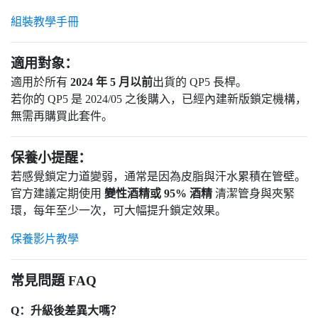
組裝教學手冊
適用對象：
適用於所有
2024 年 5 月以前
出貨的 QP5 長桿。
若你的 QP5 是 2024/05 之後購入，已經內建新版鎖定機構，
無需再購買此套件。
保養小提醒：
若感覺鎖定力道變弱，通常是因為皮脂與汗水累積在管壁。
官方建議定期使用
變性酒精或 95% 酒精
清潔管身與夾緊
環，每年至少一次，可大幅提升鎖定效果。
保養影片教學
常見問題 FAQ
Q：升級後差異大嗎？