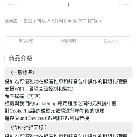
此商品 「 最高 」可以折抵红利
0
点 (约等于
NT$0
)
商品介紹
規格說明
運送方式
商品介紹
（一般標準）
設計為可優雅地在錄音推車和錄音包中操作的模組化硬體
支援WiFi，實現高級控制和監控
頻率掃描（可選）
相機與我們的LockitScript應用程序之間的元數據中樞
對Cooke /i協議的鏡頭元數據進行幀準確的處理
遙控Sound Devices 6系列和7系列錄音機
（含RF掃描天線:）
設計為可優雅地在錄音推車和錄音包中操作的模組化硬體