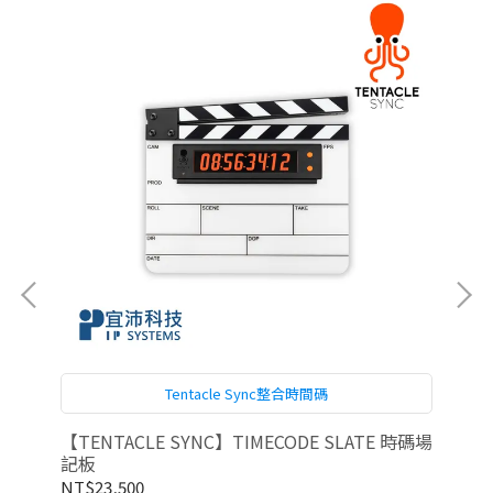
Tentacle Sync整合時間碼
產生
【TENTACLE SYNC】TIMECODE SLATE 時碼場
【T
記板
產
NT$23,500
NT