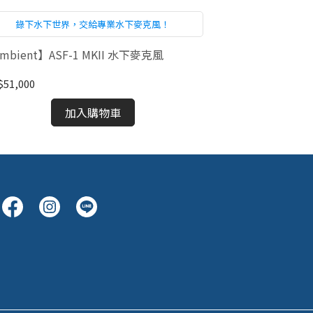
錄下水下世界，交給專業水下麥克風！
二代水
mbient】ASF-1 MKII 水下麥克風
【Ambient】A
51,000
NT$15,000
加入購物車