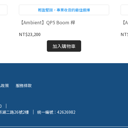
輕盈堅固，專業收音的最佳選擇
【Ambient】QP5 Boom 桿
【A
NT$23,200
NT$
加入購物車
私政策
服務條款
0
湖二路26號2樓
統一編號：42626982