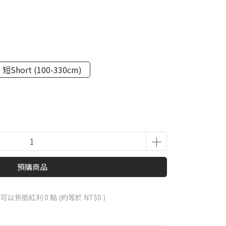
短Short (100-330cm)
預購商品
 」可以折抵紅利
0
點 (約等於
NT$0
)