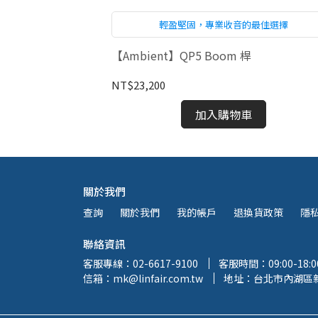
0mm完美設計
輕盈堅固，專業收音的最佳選擇
廣播級攝影機槍型麥克
【Ambient】QP5 Boom 桿
NT$23,200
加入購物車
關於我們
查詢
關於我們
我的帳戶
退換貨政策
隱
聯絡資訊
客服專線：02-6617-9100
客服時間：09:00-18:0
信箱：mk@linfair.com.tw
地址：台北市內湖區新