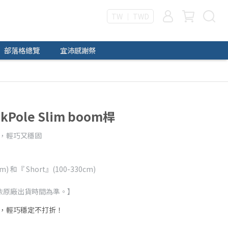
TW ｜ TWD
部落格總覽
宜沛感謝祭
kPole Slim boom桿
層，輕巧又穩固
) 和『 Short』(100-330cm)
依原廠出貨時間為準。】
，輕巧穩定不打折！