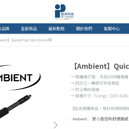
有品牌
全部商品
最新動態
關於我們
客服中心
ent】QuickPole Slim boom桿
【Ambient】Quic
→ 碳纖維打造、添加UHM纖維
→ 四分之一轉即可完全鎖定
→ 防止橫向扭曲
→ 兩種尺寸『Long』(155-518cm
【如為預購商品，預計到貨時間
更小直徑和舒適握感
Ambient