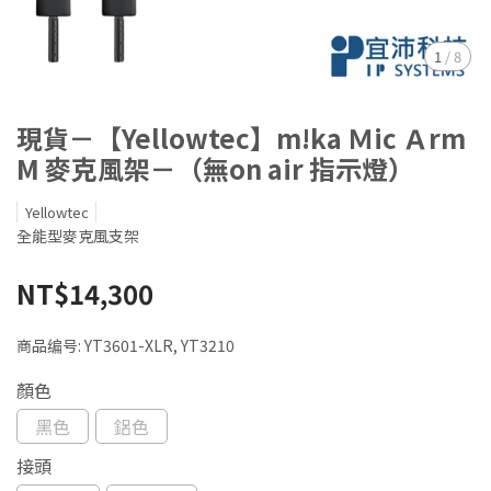
1
/
8
現貨－【Yellowtec】m!ka Ｍic Ａrm
M 麥克風架－（無on air 指示燈）
Yellowtec
全能型麥克風支架
NT$14,300
商品编号:
YT3601-XLR, YT3210
顏色
黑色
鋁色
接頭