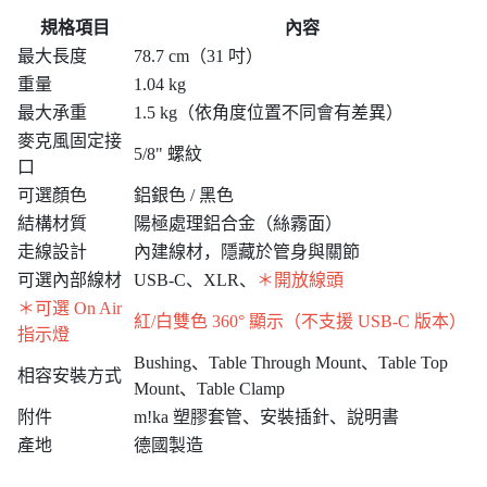
規格項目
內容
最大長度
78.7 cm（31 吋）
重量
1.04 kg
最大承重
1.5 kg（依角度位置不同會有差異）
麥克風固定接
5/8" 螺紋
口
可選顏色
鋁銀色 / 黑色
結構材質
陽極處理鋁合金（絲霧面）
走線設計
內建線材，隱藏於管身與關節
可選內部線材
USB-C、XLR、
＊開放線頭
＊可選 On Air
紅/白雙色 360° 顯示（不支援 USB-C 版本）
指示燈
Bushing、Table Through Mount、Table Top
相容安裝方式
Mount、Table Clamp
附件
m!ka 塑膠套管、安裝插針、說明書
產地
德國製造