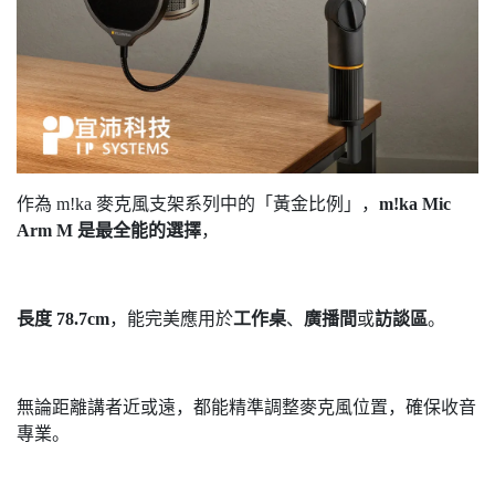
作為 m!ka 麥克風支架系列中的「黃金比例」，
m!ka Mic
Arm M 是最全能的選擇
，
長度 78.7cm
，能完美應用於
工作桌
、
廣播間
或
訪談區
。
無論距離講者近或遠，都能精準調整麥克風位置，確保收音
專業。