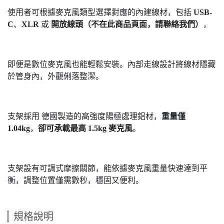
使用者可根據麥克風類型選擇對應的內建線材，包括
USB-
C
、
XLR
或
開放線頭（不在此商品頁面，請聯絡我們）
，
即便是數位麥克風也能輕鬆安裝。內部走線設計將線材隱藏
於管身內，外觀俐落整潔。
支架採用 德國製造的高強度陽極處理鋁材，
重量僅
1.04kg
，
卻可承載最高 1.5kg 麥克風
。
支架設有可調式摩擦關節，能依據麥克風重量快速達到平
衡，調整位置僅需數秒，穩固又便利。
規格說明