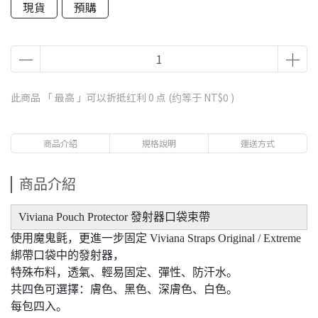
現貨
預購
此商品 「 最高 」可以折抵红利
0
点 (约等于
NT$0
)
商品介紹
規格說明
運送方式
商品介紹
Viviana Pouch Protector 發射器口袋束帶
使用魔鬼氈，更進一步固定 Viviana Straps Original / Extreme
綁帶口袋中的發射器，
特殊布料，透氣、輕易固定、彈性、防汗水。
共四色可選擇：膚色、黑色、深膚色、白色。
每包四入。