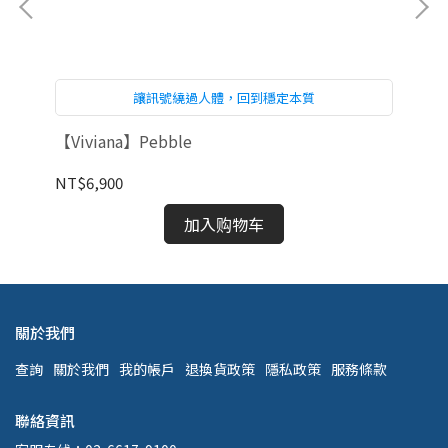
讓訊號繞過人體，回到穩定本質
【Viviana】Pebble
【V
NT$6,900
NT
加入购物车
關於我們
查詢
關於我們
我的帳戶
退換貨政策
隱私政策
服務條款
聯絡資訊