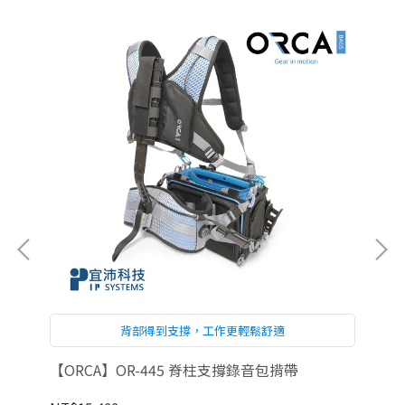
背部得到支撐，工作更輕鬆舒適
用於無
【ORCA】OR-445 脊柱支撐錄音包揹帶
【O