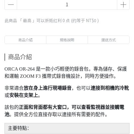
此商品 「 最高 」可以折抵红利
0
点 (约等于
NT$0
)
商品介紹
規格說明
運送方式
商品介紹
ORCA OR-264 是一款小巧輕便的錄音包，專為儲存、保護
和運輸 ZOOM F3 攜帶式錄音機設計，同時方便操作。
非常適合
放在身上進行現場錄音
，也可以
連接到相機的冷靴
或
安裝在支架上
。
該包的
正面和背面都有大窗口，可以查看監視器並接觸電
池
。提供全方位直接存取以連接所有需要的配件。
主要特點：