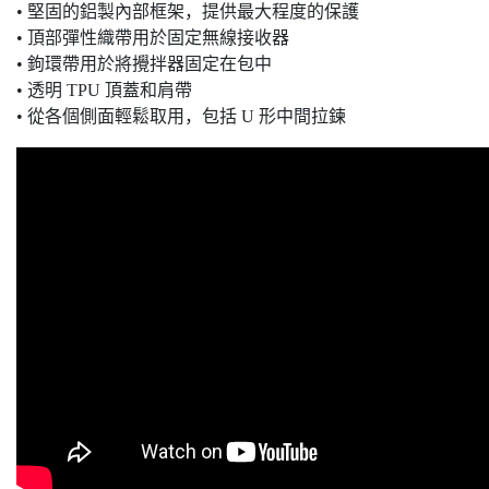
• 堅固的鋁製內部框架，提供最大程度的保護
• 頂部彈性織帶用於固定無線接收器
• 鉤環帶用於將攪拌器固定在包中
• 透明 TPU 頂蓋和肩帶
• 從各個側面輕鬆取用，包括 U 形中間拉鍊