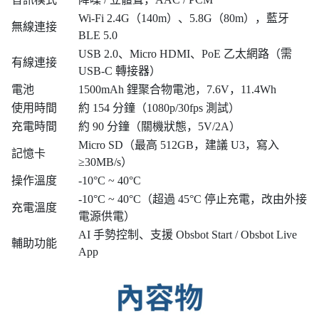
Wi-Fi 2.4G（140m）、5.8G（80m），藍牙
無線連接
BLE 5.0
USB 2.0、Micro HDMI、PoE 乙太網路（需
有線連接
USB-C 轉接器）
電池
1500mAh 鋰聚合物電池，7.6V，11.4Wh
使用時間
約 154 分鐘（1080p/30fps 測試）
充電時間
約 90 分鐘（關機狀態，5V/2A）
Micro SD（最高 512GB，建議 U3，寫入
記憶卡
≥30MB/s）
操作溫度
-10°C ~ 40°C
-10°C ~ 40°C（超過 45°C 停止充電，改由外接
充電溫度
電源供電）
AI 手勢控制、支援 Obsbot Start / Obsbot Live
輔助功能
App