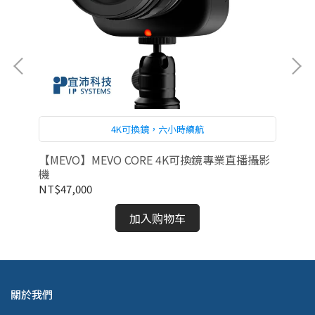
4K可換鏡，六小時續航
【MEVO】MEVO CORE 4K可換鏡專業直播攝影
【M
機
10
NT$47,000
NT
加入购物车
關於我們