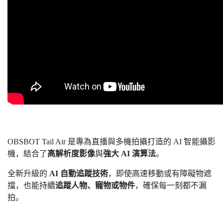
OBSBOT Tail Air 是專為直播與多機拍攝打造的 AI 智能攝影
機，結合了
高解析度影像
與
強大 AI 演算法
。
全新升級的
AI 自動追蹤技術
，即使高速移動或有障礙物遮
擋，也能持續
追蹤人物、寵物或物件
，確保每一刻都不漏
拍。