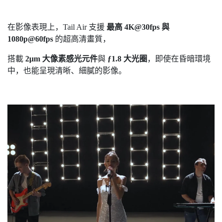
在影像表現上，Tail Air 支援
最高 4K@30fps 與
1080p@60fps
的超高清畫質，
搭載
2μm 大像素感光元件
與
ƒ1.8 大光圈
，即使在昏暗環境
中，也能呈現清晰、細膩的影像。