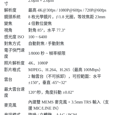
2.0μm × 2.0μm
寸
解析度
最高 4K@30fps / 1080P@60fps / 720P@60fps
鏡頭系統
8 枚光學鏡片，ƒ/1.8 光圈，等效焦距 23mm
變焦
4 倍數位變焦
視角
對角 85°，水平 77.3°
感光度 ISO
100 ~ 6400
對焦方式
自動對焦 / 手動對焦
電子快門速
1/8000 秒 ~ 幀率極限
度
照片解析度
4K、1080P
影片格式
MJPEG、H.264、H.265（最高 100Mbps）
2 軸雲台（不可拆卸），可控範圍：水平
雲台
±150°，垂直 -65°~32°
最大雲台速
120°/秒，角度抖動 ±0.02°
度
內建雙 MEMS 麥克風 + 3.5mm TRS 輸入（支
麥克風
援 MIC/LINE IN）
音訊模式
降噪 / 立體聲，AAC / PCM