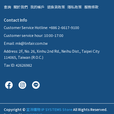
查詢
關於我們
我的帳戶
退換貨政策
隱私政策
服務條款
Contact Info
Customer Service Hotline: +886 2-6617-9100
Customer service hour: 10:00-17:00
Email: mk@linfair.com.tw
Address: 2F, No. 26, Xinhu 2nd Rd., Neihu Dist., Taipei City
114065, Taiwan (R.O.C.)
Tax ID: 42626982
Copyright ©
宜沛購物 IP SYSTEMS Store
All Rights Reserved.