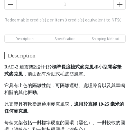
Redeemable credit(s) per item
0
credit(s) equivalent to
NT$0
Description
Specification
Shipping Method
Description
RAD-2 避震架設計用於
標準長度槍式麥克風
和
小型電容筆
式麥克風
，前面配有滑動式毛皮防風罩。
它具有出色的隔離性能，可隔離運動、處理噪音以及與轟鳴
相關的其他振動。
此支架具有軟塗層通用麥克風夾，
適用於直徑 19-25 毫米的
任何麥克風
。
每個支架包括一對標準硬度的圓環（黑色）、一對較軟的圓
環（淺藍色）和一對超硬圓環（深藍色）。