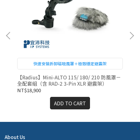
快速安裝拆卸磁吸風罩＋極致穩定避震架
罩－
【Radius】Mini-ALTO 115/ 180/ 210 防風罩－
【R
全配套組（含 RAD-2 3-Pin XLR 避震架）
升
NT$18,900
NT
ADD TO CART
About Us