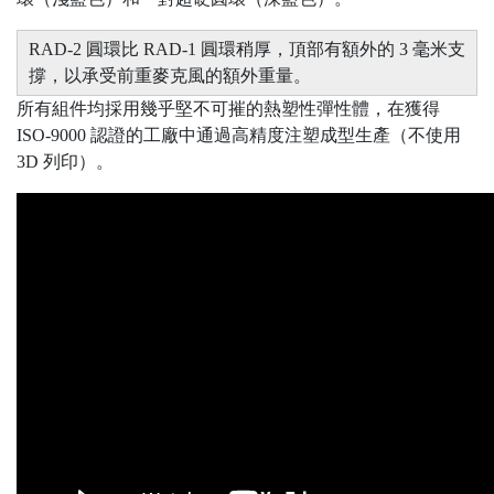
RAD-2 圓環比 RAD-1 圓環稍厚，頂部有額外的 3 毫米支
撐，以承受前重麥克風的額外重量。
所有組件均採用幾乎堅不可摧的熱塑性彈性體，在獲得
ISO-9000 認證的工廠中通過高精度注塑成型生產（不使用
3D 列印）。