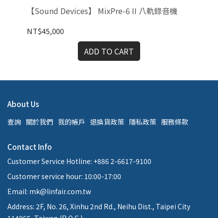
【Sound Devices】 MixPre-6 II 八軌錄音機
【S
NT$45,000
NT
ADD TO CART
About Us
查詢
關於我們
我的帳戶
退換貨政策
隱私政策
服務條款
Contact Info
Customer Service Hotline: +886 2-6617-9100
Customer service hour: 10:00-17:00
Email: mk@linfair.com.tw
Address: 2F, No. 26, Xinhu 2nd Rd., Neihu Dist., Taipei City