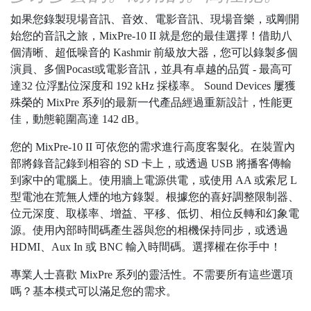
如果您錄製現場音訊、音效、電影音訊、現場音樂，或剛開
始您的音訊之旅，MixPre-10 II 就是您的最佳選擇！借助八
個清晰、超低噪音的 Kashmir 前級放大器，您可以錄製多個
演員、多個Pocast或電影音訊，並具有卓越的品質 - 最高可
達32 位浮點位深度和 192 kHz 採樣率。 Sound Devices 屢獲
殊榮的 MixPre 系列的最新一代產品經過重新設計，性能更
佳，動態範圍高達 142 dB。
您的 MixPre-10 II 可依您的需求進行高度客製化。在裝置內
部將錄音記錄到相容的 SD 卡上，或透過 USB 將播客傳輸
到家中的電腦上。使用牆上電源供電，或使用 AA 或索尼 L
型電池在荒無人煙的地方錄製。根據您的喜好調整限制器、
位元深度、取樣率、增益、平移、低切、相位反轉和幻象電
源。使用內部時間碼產生器與您的相機保持同步，或透過
HDMI、Aux In 或 BNC 輸入時間碼。選擇權在你手中！
專業人士喜歡 MixPre 系列的靈活性。不需要所有這些選項
嗎？基本模式可以滿足您的需求。