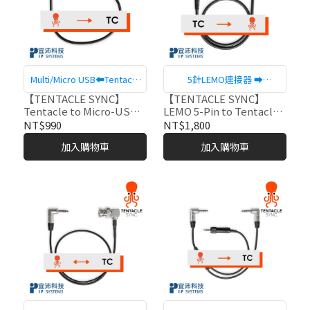
Multi/Micro USB⬅Tentacle
5針LEMO連接器 ⮕
Sync
Tentacle Sync
【TENTACLE SYNC】
【TENTACLE SYNC】
Tentacle to Micro-USB
LEMO 5-Pin to Tentacle
時間碼轉接線 (for Sony
時間碼轉接線-C03
NT$990
NT$1,800
FX3 / FX30 / A7S3 / A1)-
加入購物車
加入購物車
C24