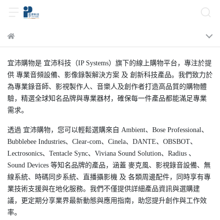
宜沛購物是 宜沛科技（IP Systems）旗下的線上購物平台，專注於提
供 專業音頻設備、影像錄製解決方案 及 創新科技產品。我們致力於
為專業錄音師、影視製作人、音樂人及創作者打造高品質的購物體
驗，精選全球知名品牌與專業器材，確保每一件產品都能滿足專業
需求。
透過 宜沛購物，您可以輕鬆選購來自 Ambient、Bose Professional、
Bubblebee Industries、Clear-com、Cinela、DANTE、OBSBOT、
Lectrosonics、Tentacle Sync、Viviana Sound Solution、Radius 、
Sound Devices 等知名品牌的產品，涵蓋 麥克風、影視錄音設備、無
線系統、時碼同步系統、直播攝影機 及 各類周邊配件，同時享有專
業技術支援與在地化服務。我們不僅提供詳細產品資訊與選購建
議，更定期分享業界最新動態與應用指南，助您提升創作與工作效
率。