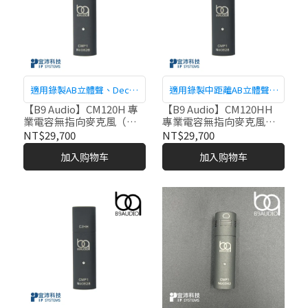
適用錄製AB立體聲、Decca
適用錄製中距離AB立體聲、
Tree配置。
Decca Tree配置等各種應
【B9 Audio】CM120H 專
【B9 Audio】CM120HH
業電容無指向麥克風（高
專業電容無指向麥克風
用。
頻微加強）
（高頻加強）
NT$29,700
NT$29,700
加入购物车
加入购物车