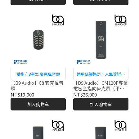
雙指向8字型 麥克風音頭
適用錄製樂器、人聲等近距
錄音。
【B9 Audio】C8 麥克風音
【B9 Audio】CM120F專業
頭
電容全指向麥克風（平坦
型）
NT$19,900
NT$26,000
加入购物车
加入购物车