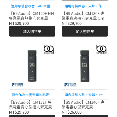
適用環境音收音、AB 立體聲
適用錄製樂器、人聲，作為
收音、Decca Tree等各種應
交響樂團的點麥克風
【B9 Audio】CM120HHH
【B9 Audio】CM130F 專
專業電容無指向麥克風
業電容廣指向麥克風 Omni
用。
（高頻再加強）
Cardioid
NT$29,700
NT$29,700
加入购物车
加入购物车
適合作為交響樂團的點麥克
適合錄製人聲、樂器、XY、
風、獨奏者麥克風等。
ORTF和MS立體聲管弦樂等
【B9 Audio】CM131F 專
【B9 Audio】CM140F 專
業電容寬心型指向麥克風
業電容心型麥克風
各種應用。
NT$29,700
NT$26,000