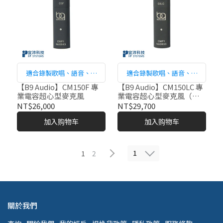
適合錄製歌唱、語音、樂
適合錄製歌唱、語音、樂
器、電影對白、管弦樂團或
器、電影對白、管弦樂團或
【B9 Audio】CM150F 專
【B9 Audio】CM150LC 專
業電容超心型麥克風
業電容超心型麥克風（低
歌劇舞台的輔助收音等各種
歌劇舞台的輔助收音等各種
頻衰減）
NT$26,000
NT$29,700
應用。
應用。
加入购物车
加入购物车
1
1
2
關於我們