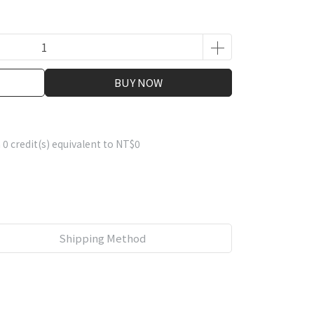
BUY NOW
m
0
credit(s) equivalent to
NT$0
Shipping Method