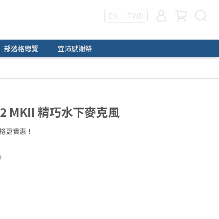
EN ｜ TWD
部落格總覽
宜沛感謝祭
-2 MKII 精巧水下麥克風
格更實惠！
0