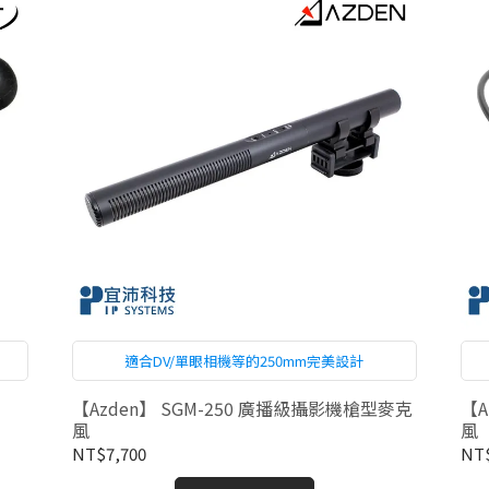
適合DV/單眼相機等的250mm完美設計
【Azden】 SGM-250 廣播級攝影機槍型麥克
【A
風
風
NT$7,700
NT$