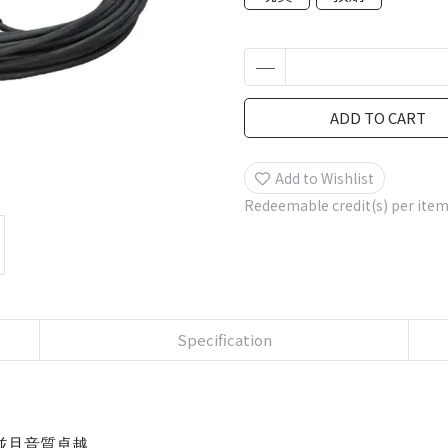
ADD TO CART
Add to Wishlist
Redeemable credit(s) per ite
Specification
，並且音質卓越。