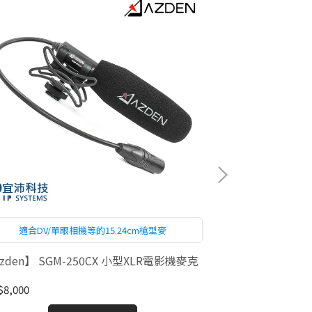
適合DV/單眼相機等的15.24cm槍型麥
zden】 SGM-250CX 小型XLR電影機麥克
【Azden】 S
管槍型麥克風
8,000
NT$8,500