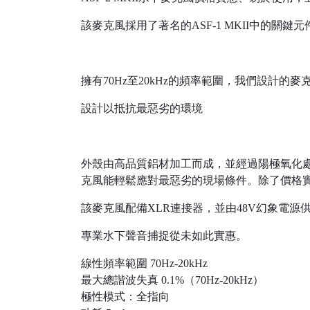
該麥克風採用了著名的ASF-1 MKII中的
擁有70Hz至20kHz的頻率範圍，我們設計
設計以抵抗最惡劣的環境
外殼由高品質鋁材加工而成，並經過陽極氧化處理
克風能輕鬆應對最惡劣的現場條件。除了價格實惠
該麥克風配備XLR連接器，並由48V幻象電
專業水下聲音捕捉從未如此實惠。
線性頻率範圍 70Hz-20kHz
最大總諧波失真 0.1%（70Hz-20kHz）
極性模式：全指向