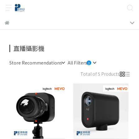
直播攝影機
Store Recommendations
All Filters
Total of 5 Products