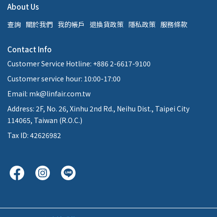
About Us
查詢
關於我們
我的帳戶
退換貨政策
隱私政策
服務條款
Contact Info
Customer Service Hotline: +886 2-6617-9100
Customer service hour: 10:00-17:00
Email: mk@linfair.com.tw
Address: 2F, No. 26, Xinhu 2nd Rd., Neihu Dist., Taipei City
114065, Taiwan (R.O.C.)
Tax ID: 42626982